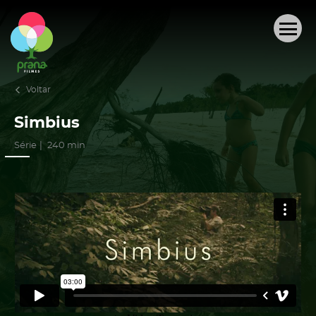
QUEM SOMOS
PRODUÇÕES AUDIOVISUAIS
Voltar
PROJETOS
Simbius
Série
240 min
OUTRAS REALIZAÇÕES
ACERVO
NOTÍCIAS
CONTATO