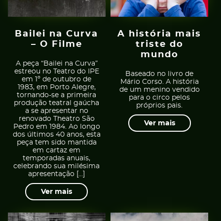
Bailei na Curva
A história mais
– O Filme
triste do
mundo
A peça “Bailei na Curva”
estreou no Teatro do IPE
Baseado no livro de
em 1º de outubro de
Mário Corso. A história
1983, em Porto Alegre,
de um menino vendido
tornando-se a primeira
para o circo pelos
produção teatral gaúcha
próprios pais.
a se apresentar no
renovado Theatro São
Ver mais
Pedro em 1984. Ao longo
dos últimos 40 anos, esta
peça tem sido mantida
em cartaz em
temporadas anuais,
celebrando sua milésima
apresentação […]
Ver mais