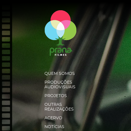
QUEM SOMOS
PRODUÇÕES
AUDIOVISUAIS
PROJETOS
OUTRAS
REALIZAÇÕES
ACERVO
NOTÍCIAS