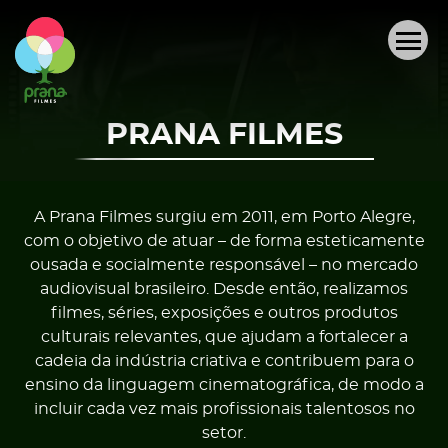
QUEM SOMOS
PRODUÇÕES AUDIOVISUAIS
PRANA FILMES
PROJETOS
OUTRAS REALIZAÇÕES
A Prana Filmes surgiu em 2011, em Porto Alegre,
com o objetivo de atuar – de forma esteticamente
ousada e socialmente responsável – no mercado
ACERVO
audiovisual brasileiro. Desde então, realizamos
filmes, séries, exposições e outros produtos
NOTÍCIAS
culturais relevantes, que ajudam a fortalecer a
cadeia da indústria criativa e contribuem para o
ensino da linguagem cinematográfica, de modo a
CONTATO
incluir cada vez mais profissionais talentosos no
setor.