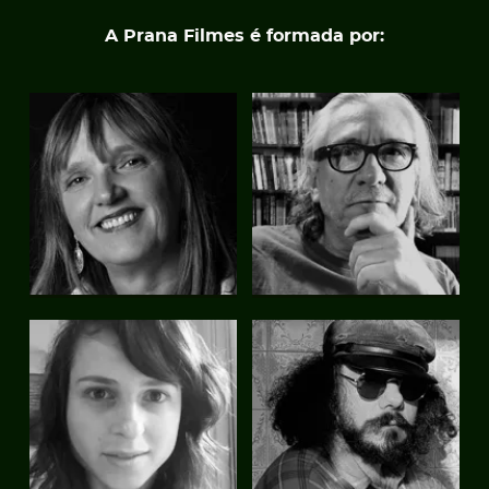
PT
EN
A Prana Filmes é formada por: