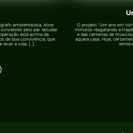
U
rafo ambientalista, Alice
O projeto “Um ano em Vorte
 concebido pelo pai: estudar
minutos resgatando a trajetó
ooperação está acima da
e das centenas de músicos
os de boa convivência, que
aquela casa. Hoje, certame
evar a vida. […]
lembra