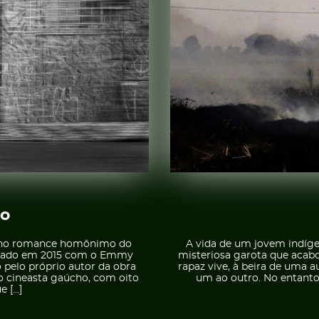
io
do no romance homônimo do
A vida de um jovem indíg
remiado em 2015 com o Emmy
misteriosa garota que acabo
o pelo próprio autor da obra
rapaz vive, à beira de uma 
o cineasta gaúcho, com oito
um ao outro. No entanto
e […]