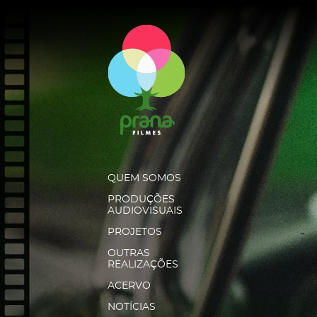
QUEM SOMOS
PRODUÇÕES
AUDIOVISUAIS
PROJETOS
OUTRAS
REALIZAÇÕES
ACERVO
NOTÍCIAS