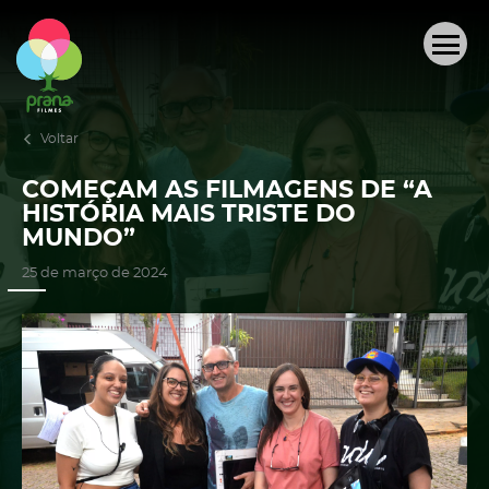
QUEM SOMOS
PRODUÇÕES AUDIOVISUAIS
Voltar
PROJETOS
COMEÇAM AS FILMAGENS DE “A
HISTÓRIA MAIS TRISTE DO
OUTRAS REALIZAÇÕES
MUNDO”
25 de março de 2024
ACERVO
NOTÍCIAS
CONTATO